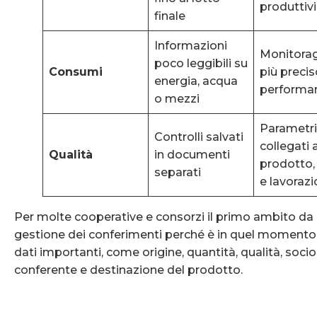
produttiv
finale
Informazioni
Monitora
poco leggibili su
Consumi
più precis
energia, acqua
performa
o mezzi
Parametri
Controlli salvati
collegati 
Qualità
in documenti
prodotto,
separati
e lavoraz
Per molte cooperative e consorzi il primo ambito da 
gestione dei conferimenti perché è in quel momento
dati importanti, come origine, quantità, qualità, soci
conferente e destinazione del prodotto.