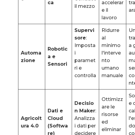
ca
accelerar
tr
il mezzo
e il
ar
lavoro
Supervi
Ridurre
U
sore
:
al
tr
Imposta
minimo
a 
Robotic
Automa
i
l'interve
au
a e
zione
paramet
nto
m
Sensori
ri e
umano
se
controlla
manuale
co
nt
So
Ottimizz
Decisio
e 
are le
Dati e
n Maker
:
ca
risorse
Agricolt
Cloud
Analizza
l'
ed
ura 4.0
(Softwa
i dati per
do
eliminar
re)
decidere
co