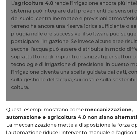
L’
agricoltura 4.0
rende l’irrigazione ancora più intell
sistema può integrare dati provenienti da sensori 
del suolo, centraline meteo e previsioni atmosferich
terreno ha ancora una riserva idrica sufficiente o se
pioggia nelle ore successive, il software può sugger
posticipare l’irrigazione. Se invece alcune aree risul
secche, l’acqua può essere distribuita in modo diff
soprattutto negli impianti organizzati per settori o 
tecnologie di irrigazione di precisione. In questo 
l’irrigazione diventa una scelta guidata dai dati, co
sulla gestione dell’acqua, sui costi e sulla sostenibil
coltura.
Questi esempi mostrano come
meccanizzazione,
automazione e agricoltura 4.0 non siano alternati
La meccanizzazione mette a disposizione la forza op
l’automazione riduce l’intervento manuale e l’agricolt