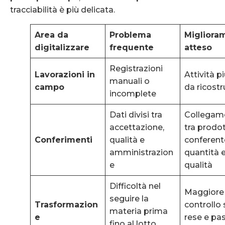
tracciabilità è più delicata.
Area da
Problema
Migliora
digitalizzare
frequente
atteso
Registrazioni
Lavorazioni in
Attività pi
manuali o
campo
da ricostr
incomplete
Dati divisi tra
Collegam
accettazione,
tra prodot
Conferimenti
qualità e
conferent
amministrazion
quantità 
e
qualità
Difficoltà nel
Maggiore
seguire la
Trasformazion
controllo 
materia prima
e
rese e pa
fino al lotto