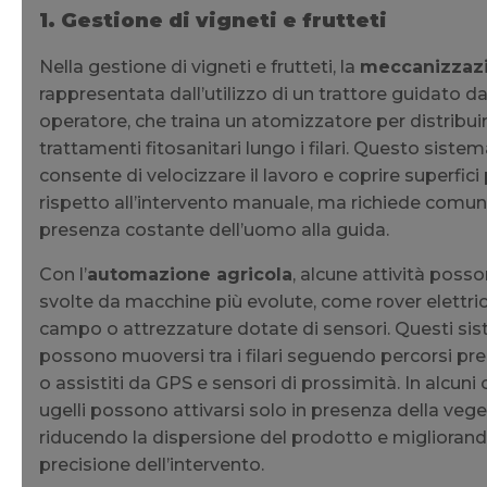
1. Gestione di vigneti e frutteti
Nella gestione di vigneti e frutteti, la
meccanizzaz
rappresentata dall’utilizzo di un trattore guidato d
operatore, che traina un atomizzatore per distribuir
trattamenti fitosanitari lungo i filari. Questo siste
consente di velocizzare il lavoro e coprire superfic
rispetto all’intervento manuale, ma richiede comun
presenza costante dell’uomo alla guida.
Con l’
automazione agricola
, alcune attività poss
svolte da macchine più evolute, come rover elettric
campo o attrezzature dotate di sensori. Questi si
possono muoversi tra i filari seguendo percorsi pr
o assistiti da GPS e sensori di prossimità. In alcuni c
ugelli possono attivarsi solo in presenza della veg
riducendo la dispersione del prodotto e migliorand
precisione dell’intervento.