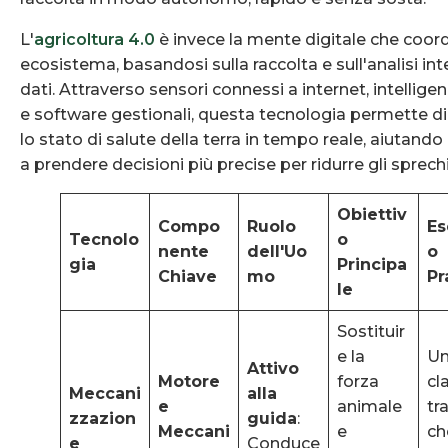
L'
agricoltura 4.0
è invece la mente digitale che coordi
ecosistema, basandosi sulla raccolta e sull'analisi int
dati. Attraverso sensori connessi a internet, intelligenz
e software gestionali, questa tecnologia permette d
lo stato di salute della terra in tempo reale, aiutando 
a prendere decisioni più precise per ridurre gli sprech
Obiettiv
Compo
Ruolo
Es
Tecnolo
o
nente
dell'Uo
o
gia
Principa
Chiave
mo
Pr
le
Sostituir
e la
U
Attivo
Motore
forza
cl
Meccani
alla
e
animale
tr
zzazion
guida
:
Meccani
e
ch
e
Conduce