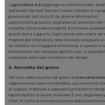
L’
agricoltura 4.0
aggiunge un ulteriore livello: quel
dell’analisi dei dati. Sensori meteo installati in cam
previsionali, dati raccolti da droni e informazioni
agronomiche possono segnalare un aumento del ri
malattie come la peronospora. Il software azienda
questi dati e supporta l’agricoltore nella scelta d
migliore per intervenire, della dose più adeguata e 
da trattare con maggiore attenzione. In questo mo
trattamento non viene più gestito solo “a calendar
sulla base delle reali condizioni del campo.
2. Raccolta del grano
Nel caso della raccolta del grano, la
meccanizzazi
rappresentata dalla mietitrebbia, una macchina c
di tagliare, trebbiare e separare il prodotto in temp
rapidi rispetto al lavoro manuale. È uno degli esem
chiari di come la meccanizzazione abbia trasform