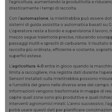
l’agricoltura, aumentando la produttività e riducen
drasticamente i tempi di raccolta.
Con l’
automazione
, la mietitrebbia può essere dot
sistemi di guida assistita o automatica basati su G
L’operatore resta a bordo e supervisiona il lavoro, m
mezzo segue traiettorie precise, riducendo sovrapp
passaggi inutili e sprechi di carburante. Il risultato 
raccolta più ordinata, efficiente e costante, sopratt
superfici estese.
L’
agricoltura 4.0
entra in gioco quando la macchin
limita a raccogliere, ma registra dati durante l’oper
Sensori installati sulla mietitrebbia possono misura
e l’umidità del grano nelle diverse aree del campo.
informazioni vengono trasformate in mappe di resa,
capire quali zone sono più produttive e quali richi
interventi agronomici mirati. L’anno successivo, l’ag
potrà usare questi dati per pianificare concimazion