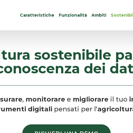
Caratteristiche
Funzionalità
Ambiti
Sostenibil
ltura sostenibile pa
conoscenza dei dat
surare
,
monitorare
e
migliorare
il tuo
rumenti digitali
pensati per l'
agricoltur