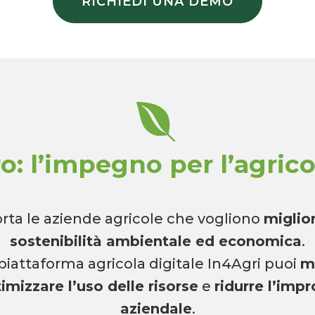
RICHIEDI UNA DEMO
ro: l’impegno per l’agric
rta le aziende agricole che vogliono
miglior
sostenibilità ambientale ed economica
.
 piattaforma agricola digitale In4Agri puoi
m
timizzare l’uso delle risorse
e
ridurre l’imp
aziendale
.