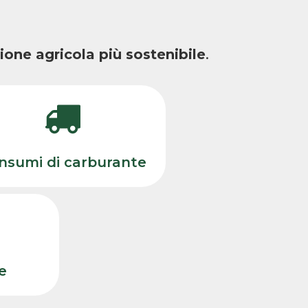
tione agricola più sostenibile
.
nsumi di carburante
e