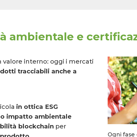
tà ambientale e certific
n valore interno: oggi i mercati
dotti tracciabili anche a
icola
in ottica ESG
so impatto ambientale
abilità blockchain
per
Ogni fase 
i prodotto