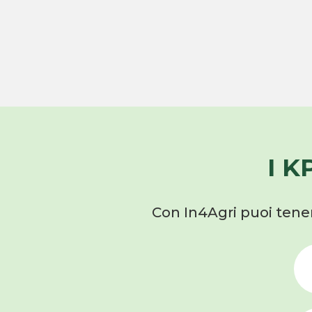
I K
Con In4Agri puoi tener