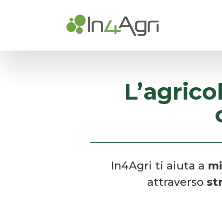
L’agrico
In4Agri ti aiuta a
mi
attraverso
st