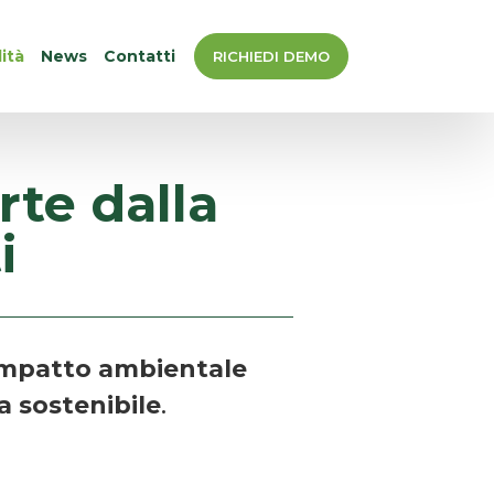
ità
News
Contatti
RICHIEDI DEMO
rte dalla
i
impatto ambientale
a sostenibile
.