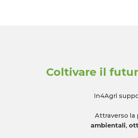
Coltivare il futu
In4Agri suppo
Attraverso la
ambientali
,
ot