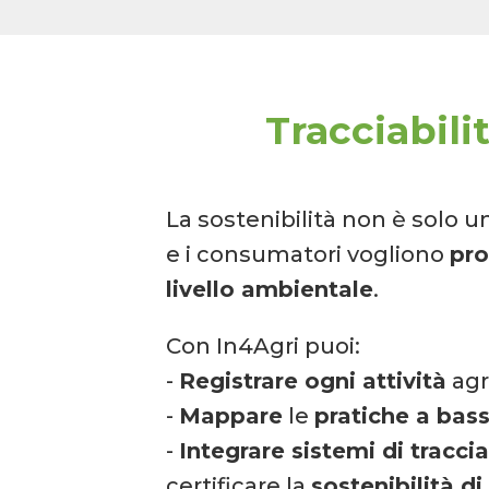
Tracciabili
La sostenibilità non è solo u
e i consumatori vogliono
pro
livello ambientale
.
Con In4Agri puoi:
-
Registrare ogni attività
agr
-
Mappare
le
pratiche a bas
-
Integrare sistemi di tracci
certificare la
sostenibilità d